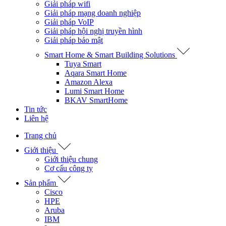
Giải pháp wifi
Giải pháp mạng doanh nghiệp
Giải pháp VoIP
Giải pháp hội nghị truyền hình
Giải pháp bảo mật
Smart Home & Smart Building Solutions
Tuya Smart
Aqara Smart Home
Amazon Alexa
Lumi Smart Home
BKAV SmartHome
Tin tức
Liên hệ
Trang chủ
Giới thiệu
Giới thiệu chung
Cơ cấu công ty
Sản phẩm
Cisco
HPE
Aruba
IBM