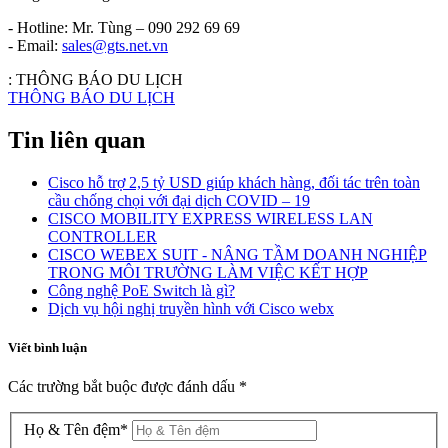
- Hotline: Mr. Tùng – 090 292 69 69
- Email:
sales@gts.net.vn
:
THÔNG BÁO DU LỊCH
THÔNG BÁO DU LỊCH
Tin liên quan
Cisco hỗ trợ 2,5 tỷ USD giúp khách hàng, đối tác trên toàn
cầu chống chọi với đại dịch COVID – 19
CISCO MOBILITY EXPRESS WIRELESS LAN
CONTROLLER
CISCO WEBEX SUIT - NÂNG TẦM DOANH NGHIỆP
TRONG MÔI TRƯỜNG LÀM VIỆC KẾT HỢP
Công nghệ PoE Switch là gì?
Dịch vụ hội nghị truyền hình với Cisco webx
Viết bình luận
Các trường bắt buộc được đánh dấu
*
Họ & Tên đệm
*