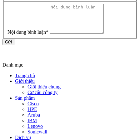
Nội dung bình luận
*
Gửi
Danh mục
Trang chủ
Giới thiệu
Giới thiệu chung
Cơ cấu công ty
Sản phẩm
Cisco
HPE
Aruba
IBM
Lenovo
Sonicwall
Dịch vụ