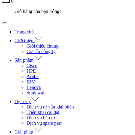
0
Giỏ hàng của bạn trống!
Trang chủ
Giới thiệu
Giới thiệu chung
Cơ cấu công ty
Sản phẩm
Cisco
HPE
Aruba
IBM
Lenovo
Sonicwall
Dịch vụ
Dịch vụ tư vấn giải pháp
Triển khai cài đặt
Dịch vụ bảo trì
Dịch vụ spare part
Giải pháp