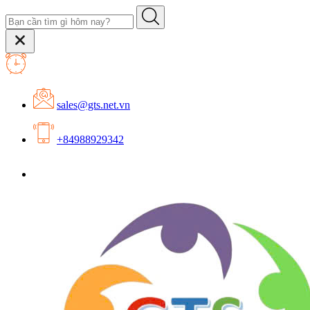
sales@gts.net.vn
+84988929342