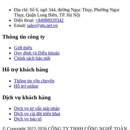
Địa chỉ:
Số 6, ngõ 344, đường Ngọc Thụy, Phường Ngọc
Thụy, Quận Long Biên, TP. Hà Nội
Điện thoại:
+84988929342
Email:
sales@gts.net.vn
Thông tin công ty
Giới thiệu
Quy định và Điều khoản
Chính sách bảo mật
Hỗ trợ khách hàng
Thông tin vận chuyển
Hỗ trợ online
Dịch vụ khách hàng
Dịch vụ tư vấn giải pháp
Dịch vụ cài đặt triển khai
Dịch vụ bảo trì
© Copyright 2022-2026 CÔNG TY TNHH CÔNG NGHỆ TOÀN