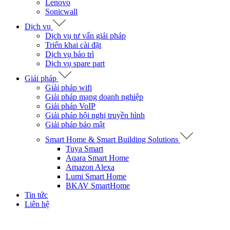
Lenovo
Sonicwall
Dịch vụ
Dịch vụ tư vấn giải pháp
Triển khai cài đặt
Dịch vụ bảo trì
Dịch vụ spare part
Giải pháp
Giải pháp wifi
Giải pháp mạng doanh nghiệp
Giải pháp VoIP
Giải pháp hội nghị truyền hình
Giải pháp bảo mật
Smart Home & Smart Building Solutions
Tuya Smart
Aqara Smart Home
Amazon Alexa
Lumi Smart Home
BKAV SmartHome
Tin tức
Liên hệ