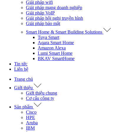
Giải pháp wifi
Giải pháp mạng doanh nghiệp
Giải pháp VoIP
Giải pháp hội nghị truyền hình
Giải pháp bảo mật
Smart Home & Smart Building Solutions
Tuya Smart
Aqara Smart Home
Amazon Alexa
Lumi Smart Home
BKAV SmartHome
Tin tức
Liên hệ
Trang chủ
Giới thiệu
Giới thiệu chung
Cơ cấu công ty
Sản phẩm
Cisco
HPE
Aruba
IBM