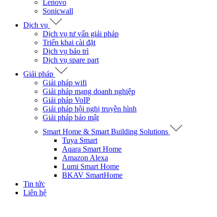
Lenovo
Sonicwall
Dịch vụ
Dịch vụ tư vấn giải pháp
Triển khai cài đặt
Dịch vụ bảo trì
Dịch vụ spare part
Giải pháp
Giải pháp wifi
Giải pháp mạng doanh nghiệp
Giải pháp VoIP
Giải pháp hội nghị truyền hình
Giải pháp bảo mật
Smart Home & Smart Building Solutions
Tuya Smart
Aqara Smart Home
Amazon Alexa
Lumi Smart Home
BKAV SmartHome
Tin tức
Liên hệ