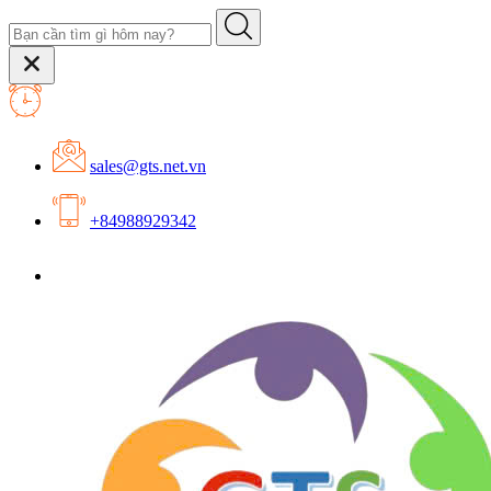
sales@gts.net.vn
+84988929342