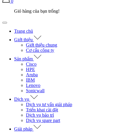
0
Giỏ hàng của bạn trống!
Trang chủ
Giới thiệu
Giới thiệu chung
Cơ cấu công ty
Sản phẩm
Cisco
HPE
Aruba
IBM
Lenovo
Sonicwall
Dịch vụ
Dịch vụ tư vấn giải pháp
Triển khai cài đặt
Dịch vụ bảo trì
Dịch vụ spare part
Giải pháp