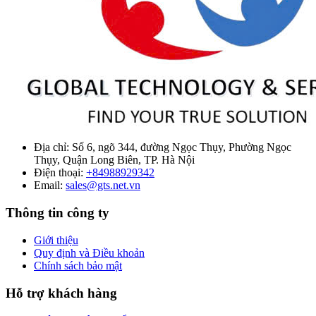
Địa chỉ:
Số 6, ngõ 344, đường Ngọc Thụy, Phường Ngọc
Thụy, Quận Long Biên, TP. Hà Nội
Điện thoại:
+84988929342
Email:
sales@gts.net.vn
Thông tin công ty
Giới thiệu
Quy định và Điều khoản
Chính sách bảo mật
Hỗ trợ khách hàng