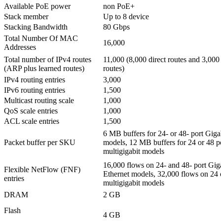
Available PoE power
non PoE+
Stack member
Up to 8 device
Stacking Bandwidth
80 Gbps
Total Number Of MAC
16,000
Addresses
Total number of IPv4 routes
11,000 (8,000 direct routes and 3,000 
(ARP plus learned routes)
routes)
IPv4 routing entries
3,000
IPv6 routing entries
1,500
Multicast routing scale
1,000
QoS scale entries
1,000
ACL scale entries
1,500
6 MB buffers for 24- or 48- port Giga
Packet buffer per SKU
models, 12 MB buffers for 24 or 48 p
multigigabit models
16,000 flows on 24- and 48- port Gig
Flexible NetFlow (FNF)
Ethernet models, 32,000 flows on 24 
entries
multigigabit models
DRAM
2 GB
Flash
4 GB