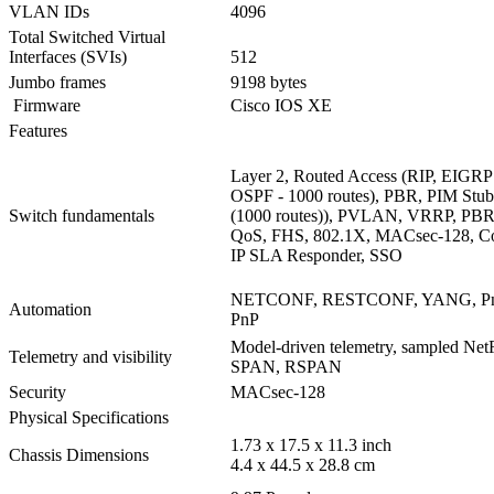
VLAN IDs
4096
Total Switched Virtual
Interfaces (SVIs)
512
Jumbo frames
9198 bytes
Firmware
Cisco IOS XE
Features
Layer 2, Routed Access (RIP, EIGRP
OSPF - 1000 routes), PBR, PIM Stub
Switch fundamentals
(1000 routes)), PVLAN, VRRP, PBR
QoS, FHS, 802.1X, MACsec-128, C
IP SLA Responder, SSO
NETCONF, RESTCONF, YANG, PnP
Automation
PnP
Model-driven telemetry, sampled Net
Telemetry and visibility
SPAN, RSPAN
Security
MACsec-128
Physical Specifications
1.73 x 17.5 x 11.3 inch
Chassis Dimensions
4.4 x 44.5 x 28.8 cm