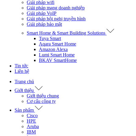
Giải pháp wifi
Giải pháp mạng doanh nghiệp
Giải pháp VoIP
Giải pháp hội nghị truyền hình
Giải pháp bảo mật
Smart Home & Smart Building Solutions
Tuya Smart
Aqara Smart Home
Amazon Alexa
Lumi Smart Home
BKAV SmartHome
Tin tức
Liên hệ
Trang chủ
Giới thiệu
Giới thiệu chung
Cơ cấu công ty
Sản phẩm
Cisco
HPE
Aruba
IBM