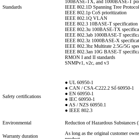
100BASE-TX, and 1000BASE-T por
Standards
IEEE 802.1D Spanning Tree Protoco
IEEE 802.1p CoS prioritization
IEEE 802.1Q VLAN
IEEE 802.3 10BASE-T specification
IEEE 802.3u 100BASE-TX specifica
IEEE 802.3ab 1000BASE-T specifica
IEEE 802.3z 1000BASE-X specificat
IEEE 802.3bz Multirate 2.5G/5G spec
IEEE 802.3an 10G BASE-T specifica
RMON I and II standards
SNMPv1, v2c, and v3
● UL 60950-1
● CAN / CSA-C222.2 Số 60950-1
● EN 60950-1
Safety certifications
● IEC 60950-1
● AS / NZS 60950.1
● IEEE 802.3
Environmental
Reduction of Hazardous Substances
As long as the original customer owns
Warranty duration
product.