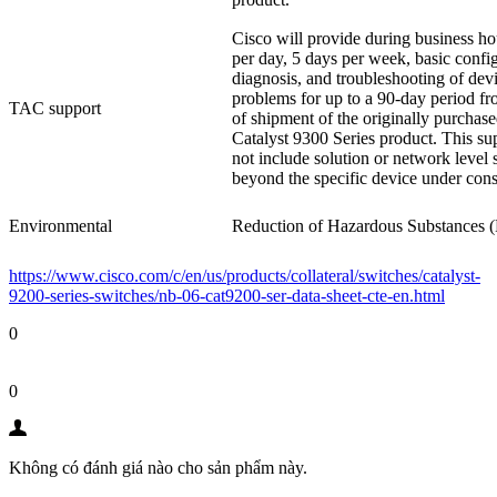
Cisco will provide during business ho
per day, 5 days per week, basic config
diagnosis, and troubleshooting of devi
problems for up to a 90-day period fr
TAC support
of shipment of the originally purchas
Catalyst 9300 Series product. This su
not include solution or network level 
beyond the specific device under cons
Environmental
Reduction of Hazardous Substances
https://www.cisco.com/c/en/us/products/collateral/switches/catalyst-
9200-series-switches/nb-06-cat9200-ser-data-sheet-cte-en.html
0
0
Không có đánh giá nào cho sản phẩm này.