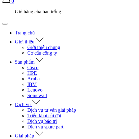
0
Giỏ hàng của bạn trống!
Trang chủ
Giới thiệu
Giới thiệu chung
Cơ cấu công ty
Sản phẩm
Cisco
HPE
Aruba
IBM
Lenovo
Sonicwall
Dịch vụ
Dịch vụ tư vấn giải pháp
Triển khai cài đặt
Dịch vụ bảo trì
Dịch vụ spare part
Giải pháp