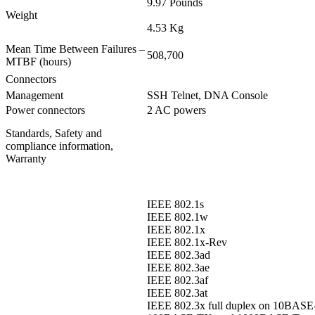
9.97 Pounds
Weight
4.53 Kg
Mean Time Between Failures –
508,700
MTBF (hours)
Connectors
Management
SSH Telnet, DNA Console
Power connectors
2 AC powers
Standards, Safety and
compliance information,
Warranty
IEEE 802.1s
IEEE 802.1w
IEEE 802.1x
IEEE 802.1x-Rev
IEEE 802.3ad
IEEE 802.3ae
IEEE 802.3af
IEEE 802.3at
IEEE 802.3x full duplex on 10BASE