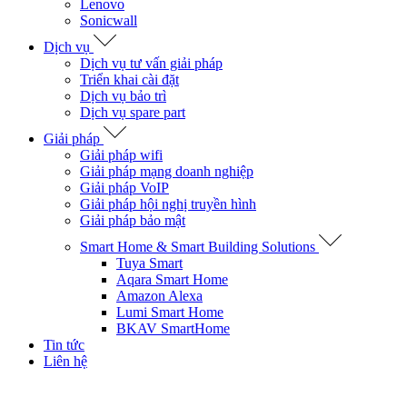
Lenovo
Sonicwall
Dịch vụ
Dịch vụ tư vấn giải pháp
Triển khai cài đặt
Dịch vụ bảo trì
Dịch vụ spare part
Giải pháp
Giải pháp wifi
Giải pháp mạng doanh nghiệp
Giải pháp VoIP
Giải pháp hội nghị truyền hình
Giải pháp bảo mật
Smart Home & Smart Building Solutions
Tuya Smart
Aqara Smart Home
Amazon Alexa
Lumi Smart Home
BKAV SmartHome
Tin tức
Liên hệ