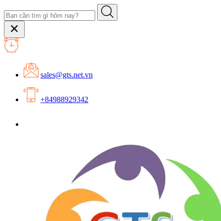
sales@gts.net.vn
+84988929342