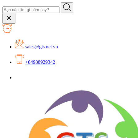
sales@gts.net.vn
+84988929342