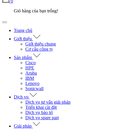
0
Giỏ hàng của bạn trống!
Trang chủ
Giới thiệu
Giới thiệu chung
Cơ cấu công ty
Sản phẩm
Cisco
HPE
Aruba
IBM
Lenovo
Sonicwall
Dịch vụ
Dịch vụ tư vấn giải pháp
Triển khai cài đặt
Dịch vụ bảo trì
Dịch vụ spare part
Giải pháp