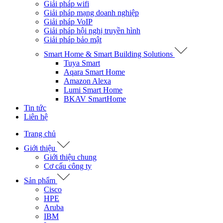
Giải pháp wifi
Giải pháp mạng doanh nghiệp
Giải pháp VoIP
Giải pháp hội nghị truyền hình
Giải pháp bảo mật
Smart Home & Smart Building Solutions
Tuya Smart
Aqara Smart Home
Amazon Alexa
Lumi Smart Home
BKAV SmartHome
Tin tức
Liên hệ
Trang chủ
Giới thiệu
Giới thiệu chung
Cơ cấu công ty
Sản phẩm
Cisco
HPE
Aruba
IBM