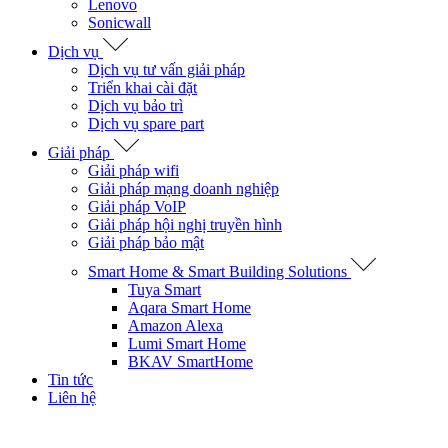
Lenovo
Sonicwall
Dịch vụ
Dịch vụ tư vấn giải pháp
Triển khai cài đặt
Dịch vụ bảo trì
Dịch vụ spare part
Giải pháp
Giải pháp wifi
Giải pháp mạng doanh nghiệp
Giải pháp VoIP
Giải pháp hội nghị truyền hình
Giải pháp bảo mật
Smart Home & Smart Building Solutions
Tuya Smart
Aqara Smart Home
Amazon Alexa
Lumi Smart Home
BKAV SmartHome
Tin tức
Liên hệ